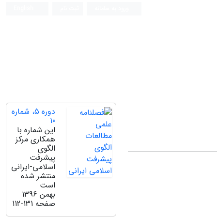
ورود به سامانه
ثبت نام
English
دوره 5، شماره
10
این شماره با
همکاری مرکز
الگوی
پیشرفت
اسلامی-ایرانی
منتشر شده
است
بهمن 1396
صفحه
112-131