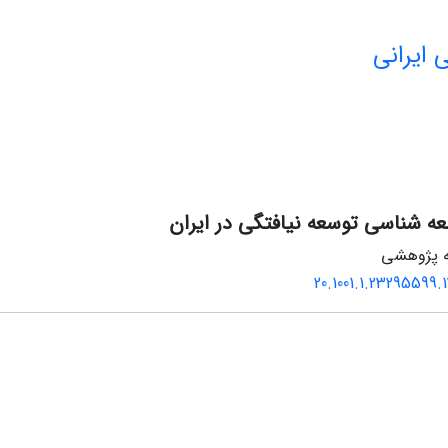
 ایرانی
ه شناسی توسعه نیافتگی در ایران
له پژوهشی
20.1001.1.23295599.