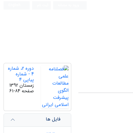
ورود به سامانه
ثبت نام
English
دوره 2، شماره
4 - شماره
پیاپی 4
زمستان 1392
صفحه
61-84
فایل ها