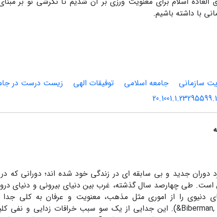
العاده اسلام برای معنویت ورزی بر آن شدیم تا نگرشی نو بر مبنای
نی با داشته باشیم.
یت سازمانی
جامعه اسلامی
توفیقات الهی
زیست درست در جامع
20.1001.1.23295599.
ه
د دوران جدید و بی سابقه ای در زندگی خود شده اند؛ دورانی که در
 است. طی چهارصد سال گذشته، غرب بین دنیای بیرونی و دنیای در
&Biberman, 2003, p.363). این جدایی از یک سو سبب خرافات زدایی و 