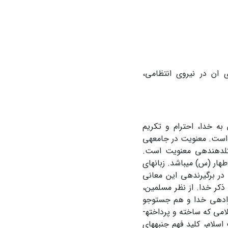
رکردهای ان در نیروی انتظامی،
به خدا، احترام و تکریم
ست. معنویت در جامعه­ی
کل­دهنده­ی معنویت است.
ر (س) می­باشد. زبان­های
ر برگیرنده­ی این معانی
ذکر خدا. از نظر مسلمین،
اده­ی خدا و هم جست­وجو
برای شناخت او که هدف نهایی آفرینش است. معنویت اسلامی با الگوهای آداب اسلامی که ساخته و پرداخته­
اسلام، کلید فهم جنبه­های