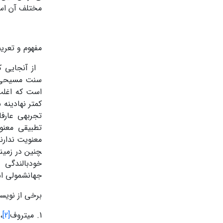
مختلف آن است (ع
مفهوم و تعری
از آن­جایی ک
سنت مسیحی قر
است که اغلب 
کمتر نهادینه 
تجربه­ی عار
تطبیقی معنو
چنین در زمینه‏
خودبالندگی 
جهان‏شمولی است
برخی از نویسن
1. میتروف
[2]
،