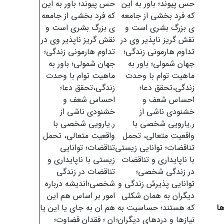
حس پیوند؛ باور به این
حس پیوند؛ باور به این
که فرد بخشی از جامعه
که فرد بخشی از جامعه
ی بزرگ بشری است و
ی بزرگ بشری است و
نقش گریز ناپذیر وی در
نقش گریز ناپذیر وی در
تداوم هارمونی زندگی؛
تداوم هارمونی زندگی؛
جهان شمولی؛ باور به
جهان شمولی؛ باور به
ماهیت توام با وحدت
ماهیت توام با وحدت
زندگی،تحقق دعا؛
زندگی،تحقق دعا؛
احساس شعف و
احساس شعف و
خشنودی ناشی از
خشنودی ناشی از
ر.یارویی شخصی با
ر.یارویی شخصی با
واقعیت متعالی، تحمل
واقعیت متعالی، تحمل
تناقضات؛ توانایی زیستی
تناقضات؛ توانایی
با ناپایداری و تناقضات
زیستی با ناپایداری و
در زندگی شخصی؛
تناقضات در زندگی
توانایی پذیرش زندگی و
شخصی؛اندیشه درباره
دیگران به همان شکلی
امور بر اساس هم این
ها
که هستند؛ حساسیت به
هم ان به جای یا این یا
نیازها و دردهای دیگران؛
ان ؛ فقدان قضاوت؛