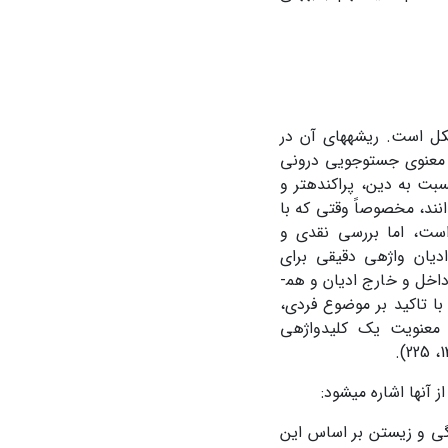
شکل است. ریشه‏های آن در
 معنوی جست‏وجویی درونی
بت به دین، پراکنده‏تر و
انند، مخصوصاً وقتی که با
است، اما بررسی نقدی و
یان واژه­ی دقیقی برای
معنویت ندارند؛ با وجود این، امروزه مفهوم معنویت عمومیت یافته است و اکنون در داخل و خارج ادیان و هم­
 با تاکید بر موضوع فردی،
معنویت یک ‏کلیدواژه­ی
آن­ها اشاره می­شود:
گی و زیستن بر اساس این