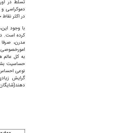
تسلط در آور
دموکراسی و ح
در اکثر نقاط
با وجود این،
کرده است. در
مدرن، صرفا 
امورخصوصی تل
به کل عالم ه
حساسیت بشری
نوعی احساس ن
گرایش زیاد
دهند(شایگان،1381، 31)
موضو