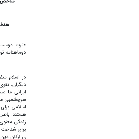
شاخص 
هدف
دوماهنامه توسع
در اسلام منظ
دیگران، تقو
ایرانی ما مب
سرچشمه­ی معن
اسلامی برای 
هستند: باطن،
زندگی معنوی 
ی ارکان دین 