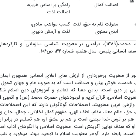
ها
اصالت کمال
زندگی بر اساس غریزه،
اصالت لذت
معرفت تام به حق، لذت
کسب مواهب مادی،
ابدی معنوی
لذت و آرمش دنیوی
عترت دوست، محمد،(1389)، درآمدی بر معنویت شناسی سازمانی و کا
ه انسانی پلیس، سال هفتم، شماره 32، ص106.
ور از معنویت برخورداری از ارزش های اعلای انسانی همچون ایمان 
ی، خدمت، خوش بینی و صداقت است که به صورت عام و جهان شمول ا
تنی بر دین است، بدین معنا که تعالیم و آموزه­های دین اسلام ش
ویت اسلامی، قرآن کریم و فرموده­های حضرت محمد (ص) و ائمه­ی اطها
واژه­ی غربی معنویت، اصطلاحات گوناگونی دارند که این اصطلاحات د
 حق، عالم معنا، مقام، لطف الهی، مفهوم کمال اخلاقی، جمال، جان و 
هم بر ترس خدا مبتنی است و هم بر عشق او، هم تسلیم در برابر ار
است، رابطه دارد. گوهر معنویت اسلام با توحید پیوند می­خورد و قلب 