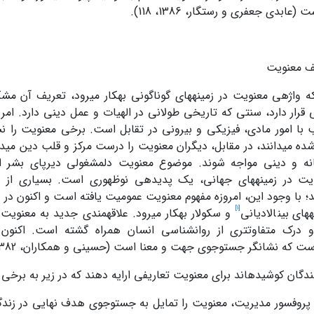
ابدی جعفری و رستگار، 1386، 118).
ف معنویت
ه واژه­ی معنویت در زمینه‏های گوناگونی به‏کار می‏رود، تعریف آن م
ار دارد، سنتی که تاریخی طولانی در الهیات و عمل دینی دارد. امر
با امور مادی، فیزیکی و بیرونی در تقابل است. برخی معنویت را نس
شده می‏دانند، در مقابل، دیگران معنویت را درست مرکز و قلب دین می‏د
فانه و دینی مواجه شوند. موضوع معنویت دل­مشغولی دیرپای بشر 
یت در زمینه‏های جهانی، یک پدیده­ی نوظهوری است. بسیاری از اد
[1]
های بین‏الادیانی
و سکولار به‏کار می‏رود. علاقه­مندی جدید به معنویت
و درک متفاوت‏تری از روان­شناسی انسان همراه گشته است. اکنون 
 که نشان­گر جست‏وجوی جهت و معنا است (حسینی و همکاران، 1382، 225).
دگان کوشیده­اند برای معنویت تعاریفی ارایه دهند که در زیر به برخی از 
 پروفسور مدیریت، معنویت را تمایل به جست­وجوی هدف نهایی در زند