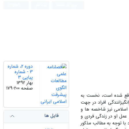
ورود به سامانه
ثبت نام
English
دوره 2، شماره
3 - شماره
پیاپی 3
بهار 1392
صفحه
179-200
واقع شده است، نخست به
گیزانندگی افراد در جهت
اسلامی نیز شاخصه ها و
فایل ها
عمل او در زندگی فردی و
 با توجه به مطالب مذکور