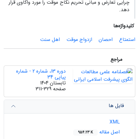
چرایی تعارض و مبانی تحریم نکاح موقت را مورد واکاوی قرار
دهد.
کلیدواژه‌ها
استمتاع
احصان
ازدواج موقت
اهل سنت
مراجع
دوره 13، شماره 2 - شماره
پیاپی 34
تابستان 1404
صفحه
311-329
فایل ها
XML
اصل مقاله
954.23 K