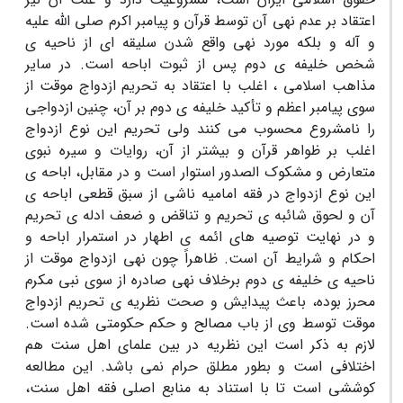
اعتقاد بر عدم نهی آن توسط قرآن و پیامبر اکرم صلی الله علیه
و آله و بلکه مورد نهی واقع شدن سلیقه ای از ناحیه ی
شخص خلیفه ی دوم پس از ثبوت اباحه است. در سایر
مذاهب اسلامی ، اغلب با اعتقاد به تحریم ازدواج موقت از
سوی پیامبر اعظم و تأکید خلیفه ی دوم بر آن، چنین ازدواجی
را نامشروع محسوب می کنند ولی تحریم این نوع ازدواج
اغلب بر ظواهر قرآن و بیشتر از آن، روایات و سیره نبوی
متعارض و مشکوک الصدور استوار است و در مقابل، اباحه ی
این نوع ازدواج در فقه امامیه ناشی از سبق قطعی اباحه ی
آن و لحوق شائبه ی تحریم و تناقض و ضعف ادله ی تحریم
و در نهایت توصیه های ائمه ی اطهار در استمرار اباحه و
احکام و شرایط آن است. ظاهراً چون نهی ازدواج موقت از
ناحیه ی خلیفه ی دوم برخلاف نهی صادره از سوی نبی مکرم
محرز بوده، باعث پیدایش و صحت نظریه ی تحریم ازدواج
موقت توسط وی از باب مصالح و حکم حکومتی شده است.
لازم به ذکر است این نظریه در بین علمای اهل سنت هم
اختلافی است و بطور مطلق حرام نمی باشد. این مطالعه
کوششی است تا با استناد به منابع اصلی فقه اهل سنت،