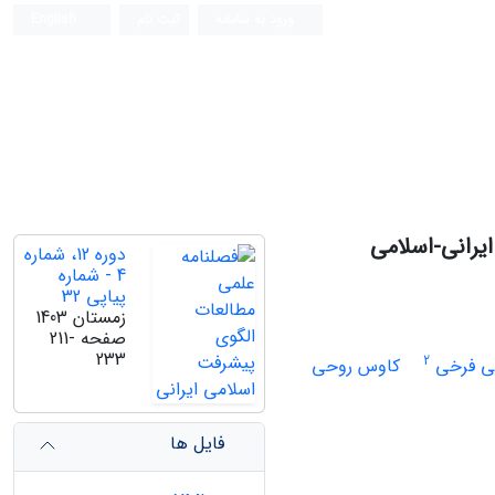
ورود به سامانه
ثبت نام
English
یرانی-اسلامی
دوره 12، شماره
4 - شماره
پیاپی 32
زمستان 1403
صفحه
211-
233
2
لی فرخی
کاوس روحی
فایل ها