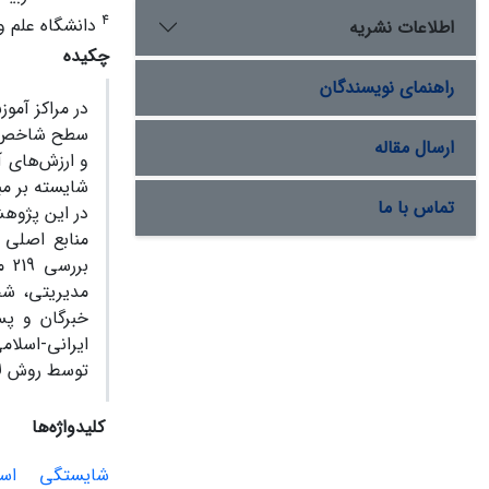
4
دانشگاه علم و 
اطلاعات نشریه
چکیده
راهنمای نویسندگان
در مراکز آم
سطح شاخص‌ها
ارسال مقاله
و ارزش‌های آ
شایسته بر مب
تماس با ما
در این پژوهش
منابع اصلی 
مدیریتی، شخ
خبرگان و پس
ایرانی-اسلام
توسط روش لا
کلیدواژه‌ها
شایستگی
اس