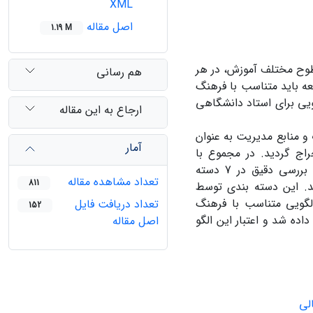
XML
اصل مقاله
1.19 M
طوح مختلف آموزش، در هر
هم رسانی
ه باید متناسب با فرهنگ
یی برای استاد دانشگاهی
ارجاع به این مقاله
و منابع مدیریت به عنوان
آمار
اج گردید. در مجموع با
بررسی 219 منبع، 1102 مضمون برای شایستگی بدست آمد، که پس از ارزیابی و بررسی دقیق در 7 دسته
تعداد مشاهده مقاله
811
د. این دسته بندی توسط
لگویی متناسب با فرهنگ
تعداد دریافت فایل
152
اده شد و اعتبار این الگو
اصل مقاله
لی