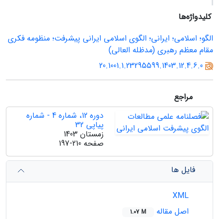
کلیدواژه‌ها
الگو؛ اسلامی؛ ایرانی؛ الگوی اسلامی ایرانی پیشرفت؛ منظومه فکری
مقام معظم رهبری (مدظله العالی)
20.1001.1.23295599.1403.12.4.6.0
مراجع
دوره 12، شماره 4 - شماره
پیاپی 32
زمستان 1403
صفحه
197-210
فایل ها
XML
اصل مقاله
1.07 M