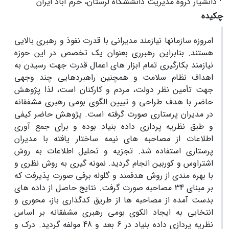
دانشیار گروه مدیریت دانششگاه لرستان، خرم آباد ایران
چکیده
امروزه سازمانها نیازمند مدیرانی با قدرت نفوذ و رهبری بالایی
هستند. بنابراین رهبرری بعنوان یک تخصص در این حوزه
نیازمند بکارگیری تمام ابزار های اعمال قدرت جهت رسیدن به
اهداف نظام سلامت و همچنین راهبردهایی چند وجهی
جهت تأمین نظر دولت، مردم و کارکنان است، لذا پژوهش
حاضر با هدف طراحی و تبیین الگوی بومی رهبری مشفقانه
در مدیران پرستاری صورت گرفته است. پژوهش حاضر کیفی
و طبق نظریه پردازی داده بنیاد بوده و برای جمع آوری
اطلاعات از مصاحبه های نیمه ساختار یافته با مدیران
پرستاری استفاده شد. تجزیه و تحلیل اطلاعات به روش
اشتراوس و کوربین انجام گردید. نمونه گیری به روش نظری و
با بهره مندی از روش هدفمند و گلوله برفی صورت پذیرفت که
بر مبنای 34 مصاحبه صورت گرفت. نتایج حاصل از داده های
بدست آمده از مصاحبه ها از طریق کدگذاری باز، محوری و
انتخابی به ایجاد الکوی بومی رهبری مشفقانه بر اساس
نظریه پردازی داده بنیاد در 6 بعد و 48 مولفه گردید. درک و