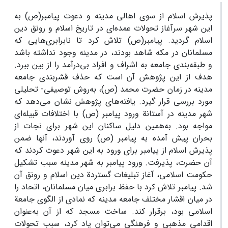
پذیرش اسلام از سوی اهالی مدینه و دعوت پیامبر(ص) به
این شهر سرآغاز تحولات عمده‌ای در تاریخ اسلام و رونق دین
اسلام گردید. پیامبر(ص) تلاش کرد تا نابرابری‌هایی که
مسلمانان در مکه شاهد بودند، در مدینه وجود نداشته باشد
و طبقه‌بندی جامعه به اشراف و افراد بی‌درآمد را از بین ببرد.
هدف از این پژوهش آن است که حذف قشربندی جامعه
مدینه در زمان حضرت محمد (ص)، به‌روش توصیفی- تحلیلی
مورد بررسی قرار گیرد. یافته‌های پژوهش نشان می‌دهد که
شهر مدینه در آستانة ورود پیامبر (ص) با اختلافات قبیله‌ای
مواجه بود. به‌همین دلیل ساکنان این شهر برای نجات از
بحران پیش آمده به پیامبر (ص) روی آوردند، آنها ضمن
پذیرش اسلام از پیامبر برای ورود به این شهر دعوت کردند که
آن حضرت، پذیرفت. ورود پیامبر به شهر مدینه سبب تشکیل
حکومت اسلامی، آغاز تبلیغات گستردة دین اسلام و رونق آن
شد. پیامبر تلاش کرد با حفظ برابری میان مسلمانان، اتحاد را
در میان اقشار مختلف جامعه مدینه که نمادی از الگوی جامعة
اسلامی بود، برقرار کند. ساخت مسجد که از آن به‌عنوان
اقدامی مذهبی و فرهنگی می‌توان یاد کرد، سبب تحولات