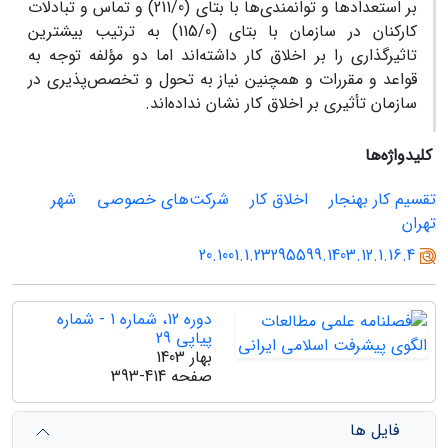
بر استعدادها و توانمندی‌ها با بتای (211/0) و تماس و تبادلات
کارکنان در سازمان با بتای (115/0) به ترتیب بیشترین
تاثیرگذاری را بر اخلاق کار داشته‌اند اما دو مؤلفه توجه به
قواعد و مقررات و همچنین نیاز به تحول و تخصص‌پذیری در
سازمان تأثیری بر اخلاق کار نشان نداده‌اند.
کلیدواژه‌ها
تقسیم کار بهنجار
اخلاق کار
شرکت‌های خصوصی
شهر
تهران
20.1001.1.23295599.1403.12.1.16.4
دوره 12، شماره 1 - شماره
پیاپی 29
بهار 1403
صفحه
393-414
فایل ها