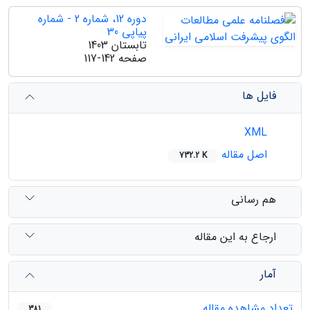
دوره 12، شماره 2 - شماره
پیاپی 30
تابستان 1403
صفحه
117-142
فایل ها
XML
اصل مقاله
732.2 K
هم رسانی
ارجاع به این مقاله
آمار
تعداد مشاهده مقاله
381