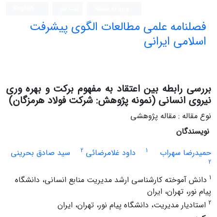
ورود به سامانه
ثبت نام
English
فصلنامه علمی مطالعات الگوی پیشرفت
اسلامی ایرانی
بررسی رابطه بین اعتقاد به مفهوم برکت و بهره ‏وری
نیروی انسانی (نمونه پژوهش: شرکت فولاد هرمزگان)
نوع مقاله : مقاله پژوهشی
نویسندگان
2
1
حمیدرضا سهراب
داود غلامرضائی
سید صادق بحرینی
2
1
دانش آموخته کارشناسی ارشد مدیریت منابع انسانی، دانشگاه
پیام نور، تهران، ایران
2
استادیار مدیریت، دانشگاه پیام نور، تهران، ایران