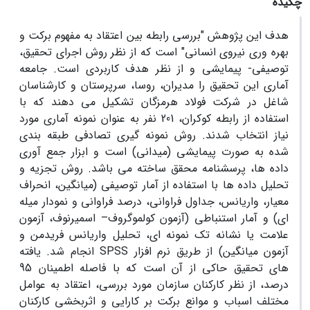
چکیده
هدف این پژوهش "بررسی رابطه بین اعتقاد به مفهوم برکت و
بهره ‏وری نیروی انسانی" است که از نظر روش اجرای تحقیق،
توصیفی- پیمایشی و از نظر هدف کاربردی است. جامعه
آماری این تحقیق را مدیران، روسا، سرپرستان و کارشناسان
شاغل در شرکت فولاد هرمزگان تشکیل می‏ دهند که با
استفاده از رابطه کوکران، 201 نفر به عنوان نمونه آماری مورد
نیاز انتخاب شدند. روش نمونه ‏گیری تصادفی طبقه‏ بندی
شده به صورت پیمایشی (میدانی) است و ابزار جمع‏ آوری
داده ‏ها، پرسشنامه محقق ساخته می‏ باشد. روش تجزیه و
تحلیل داده‏ ها با استفاده از آمار توصیفی (میانگین، انحراف
معیار، واریانس، جداول فراوانی، درصد فراوانی و نمودار میله‏
ای) و آمار استنباطی (آزمون کولموگروف– اسمیرنوف، آزمون
علامت یا نشانه تک نمونه‏ ای، تحلیل واریانس فریدمن و
آزمون میانگین) از طریق نرم‏ افزار SPSS انجام شد. یافته‏
های تحقیق حاکی از آن است که با فاصله اطمینان 95
درصد، از نظر کارکنان سازمان مورد بررسی، اعتقاد به عوامل
مختلف اسباب و موانع برکت بر کارایی و اثربخشی کارکنان