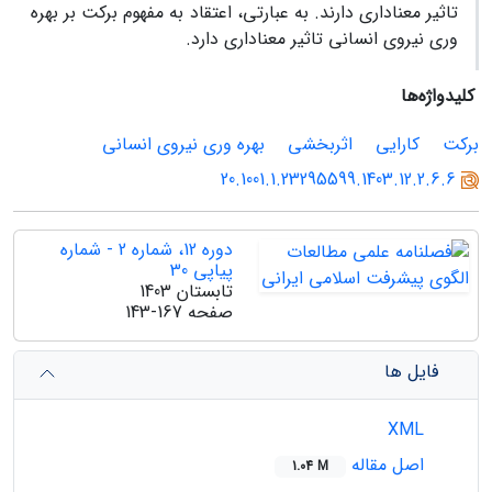
تاثیر معناداری دارند. به عبارتی، اعتقاد به مفهوم برکت بر بهره
‏وری نیروی انسانی تاثیر معناداری دارد.
کلیدواژه‌ها
برکت
کارایی
اثربخشی
بهره ‏وری نیروی انسانی
20.1001.1.23295599.1403.12.2.6.6
دوره 12، شماره 2 - شماره
پیاپی 30
تابستان 1403
صفحه
143-167
فایل ها
XML
اصل مقاله
1.04 M