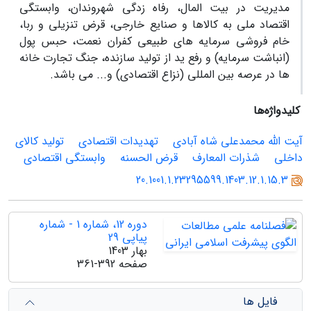
مدیریت در بیت المال، رفاه زدگی شهروندان، وابستگی
اقتصاد ملی به کالاها و صنایع خارجی، قرض تنزیلی و ربا،
خام فروشی سرمایه های طبیعی کفران نعمت، حبس پول
(انباشت سرمایه) و رفع ید از تولید سازنده، جنگ تجارت خانه
ها در عرصه بین المللی (نزاع اقتصادی) و... می باشد.
کلیدواژه‌ها
آیت الله محمدعلی شاه آبادی
تهدیدات اقتصادی
تولید کالای
داخلی
شذرات المعارف
قرض الحسنه
وابستگی اقتصادی
20.1001.1.23295599.1403.12.1.15.3
دوره 12، شماره 1 - شماره
پیاپی 29
بهار 1403
صفحه
361-392
فایل ها