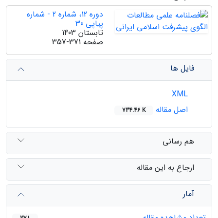
دوره 12، شماره 2 - شماره
پیاپی 30
تابستان 1403
صفحه
357-371
فایل ها
XML
اصل مقاله
734.46 K
هم رسانی
ارجاع به این مقاله
آمار
تعداد مشاهده مقاله