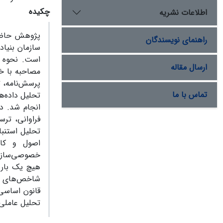
چکیده
اطلاعات نشریه
راهنمای نویسندگان
سازمان بنیا
است. نحوه گ
ارسال مقاله
مصاحبه با خ
پرسش‌نامه، ت
تماس با ما
انجام شد. در
فراوانی، تر
تحلیل استنبا
اصول و کار
خصوصی‌سازی،
قانون اساسی
تحلیل عاملی، 