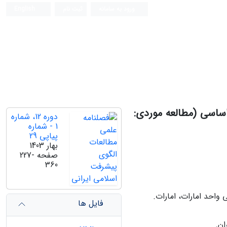
ورود به سامانه
ثبت نام
English
در ایران با رویکرد استقرار اصل 44 قانون اساسی (مطالعه موردی:
دوره 12، شماره
1 - شماره
پیاپی 29
بهار 1403
صفحه
227-
360
واحد امارات، امارات.
فایل ها
ان.