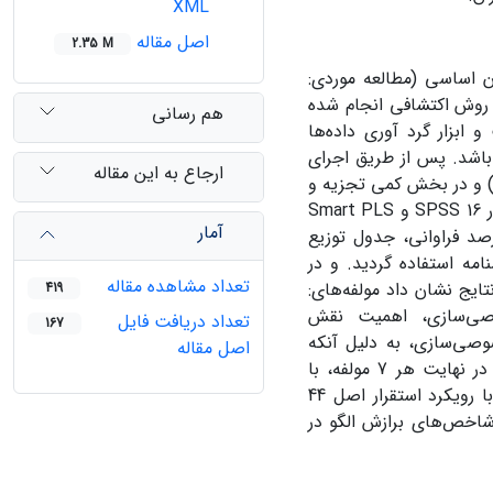
XML
اصل مقاله
2.35 M
ه مدل خصوصی‌سازی در ایران با رویکرد استقرار اصل 44 قانون اساسی (مطالعه موردی:
روش اکتشافی انجام شده
هم رسانی
ابزار گرد آوری داده‌ها
باشد. پس از طریق اجرای
ارجاع به این مقاله
) و در بخش کمی تجزیه و
تحلیل داده‌های جمع آوری شده، به دو روش توصیفی و استنباطی از طریق نرم افزار SPSS 16 و Smart PLS
آمار
صد فراوانی، جدول توزیع
مه استفاده گردید. و در
تعداد مشاهده مقاله
ایج نشان داد مولفه‌های:
419
صوصی‌سازی، اهمیت نقش
تعداد دریافت فایل
167
صی‌سازی، به دلیل آنکه
اصل مقاله
هیچ یک بار عاملی کمتر از ۰٫۳ نداشت، از روند تحلیل عاملی حذف نگردیدند و در نهایت هر 7 مولفه، با
شاخص‌های آن ها، تحت عنوان ابعاد و مولفه‌های مدل خصوصی‌سازی در ایران با رویکرد استقرار اصل 44
شاخص‌های برازش الگو در