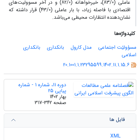
عاملی (83/0)، خیرخواهانه (82/0) و در آخر مسوولیت‌های
اقتصادی با فاصله زیاد، با بار عاملی (43/0) قرار داشته که
نشان‌دهنده انتظارات محیطی می‌باشد.
کلیدواژه‌ها
مسؤولیّت اجتماعی
مدل کارول
بانکداری
بانکداری
اسلامی
20.1001.1.23295599.1402.11.1.15.6
دوره 11، شماره 1 - شماره
پیاپی 25
بهار 1402
صفحه
317-342
فایل ها
XML