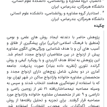
دانشیار، گروه مشاوره و روانشناسی، دانشکده علوم انسانی،
دانشگاه هرمزگان، بندرعباس، ایران
4
. استادیار گروه مشاوره و روانشناسی، دانشکده علوم انسانی
دانشگاه هرمزگان، بندرعباس، ایران.
چکیده
پژوهش حاضر با دغدغه ایجاد روش های علمی و بومی
(منطبق با فرهنگ اسلامی-ایرانی) برای پیشگیری از طلاق و
آسیب های آن و با هدف شناسایی ویژگی‌های الگوی مشاوره
پیش از ازدواج در بین متقاضیان ازدواج مجدد انجام شد.
این پژوهش ﺑﻪ ﻟﺤﺎظ ﻫﺪف ﮐﺎرﺑﺮدی و با رویکرد کیفی و روش
گراندد تئوری (نظریه داده بنیاد) صورت پذیرفت. جامعه
آماری در دو بخش، شامل زوج‌های دارای ازدواج مجدد و
متخصصان مشاوره خانواده وازادواج ساکن در شهر تهران بود
که با استفاده از نمونه‌گیری هدفمند انتخاب شدند و سپس به
وسیله مصاحبه نیمه‌ساختاریافته 21 نفر از زوجین راضی و
ناراضی و 9 نفر از متخصصان مشاوره خانواده وازادواج مورد
مصاحبه قرار گرفتند. برای تجزیه و تحلیل یافته‌ها از روش
زمینه‌ای (کدگذاری باز، محوری، انتخابی) استفاده شد.