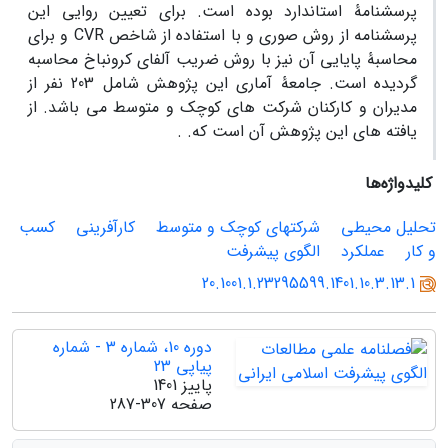
پرسشنامۀ استاندارد بوده است. برای تعیین روایی این
پرسشنامه از روش صوری و با استفاده از شاخص CVR و برای
محاسبۀ پایایی آن نیز با روش ضریب آلفای کرونباخ محاسبه
گردیده است. جامعۀ آماری این پژوهش شامل 203 نفر از
مدیران و کارکنان شرکت های کوچک و متوسط می باشد. از
یافته های این پژوهش آن است که. .
کلیدواژه‌ها
تحلیل محیطی
شرکتهای کوچک و متوسط
کارآفرینی
کسب
و کار
عملکرد
الگوی پیشرفت
20.1001.1.23295599.1401.10.3.13.1
دوره 10، شماره 3 - شماره
پیاپی 23
پاییز 1401
صفحه
287-307