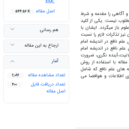
XML
اصل مقاله
544.56 K
 و آگاهی را مقدمه و شرط
مطلوب نیست. یکی از کلید
وم باز میگردد. ایشان با
هم رسانی
یز تذکرات لازم را نسبت
 علم نافع در اندیشه امام
ارجاع به این مقاله
م نافع در اندیشه امام
لانیت،آینده نگری، ضرورت
آمار
قاله با استفاده از روش
فه های علم نافع که شامل
تعداد مشاهده مقاله
ری اطلاعات و هوافضا می
2,092
تعداد دریافت فایل
400
اصل مقاله