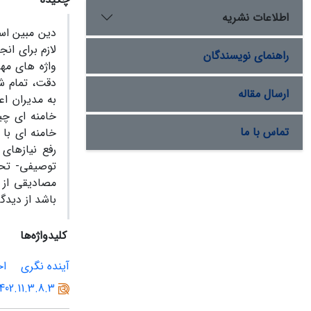
اطلاعات نشریه
دین مبین اسل
لازم برای ان
راهنمای نویسندگان
واژه های مهم
دقت، تمام شا
ارسال مقاله
به مدیران اع
خامنه ای چی
تماس با ما
خامنه ای با 
رفع نیازهای
توصیفی- تحلی
مصادیقی از ج
باشد از دیدگا
کلیدواژه‌ها
آینده نگری
اخ
402.11.3.8.3