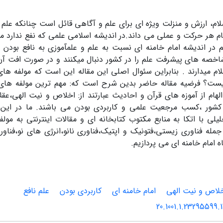
ام، ارزش و منزلت ویژه ای برای علم و آگاهی قائل است چنانکه علم
جام هر حرکت و عملی می داند.در اندیشه اسلامی علمی که نفع ندارد 
 در اندیشه امام خامنه ای نسبت به علم و علمآموزی به نافع بودن عل
خصه های پیشرفت علم را در کشور دنبال میکنند و در صورت افت آن ن
لام میدارند . بنابراین سئوال اصلی این مقاله این است که مولفه های
ست؟ فرضیه مقاله حاضر بدین شرح است که: مهم ترین مولفه های عل
الهام از آموزه های قرآن و احادیث عبارتند از: اخلاص و نیت الهی،عق
 کشور ،کسب مرجعیت علمی و کاربردی بودن می باشند. ما در این م
لی با اتکا به منابع مکتوب کتابخانه ای و مقالات اینترنتی به مول
مله فناوری زیستی،فتونیک و اپتیک،فناوری نانو،انرژی های نو،فناو
ه امام خامنه ای می پردازیم.
لاص و نیت الهی
امام خامنه ای
کاربردی بودن
علم نافع
20.1001.1.23295599.1