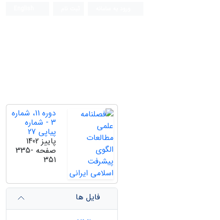
ورود به سامانه
ثبت نام
English
دوره 11، شماره
3 - شماره
پیاپی 27
پاییز 1402
صفحه
335-
351
فایل ها