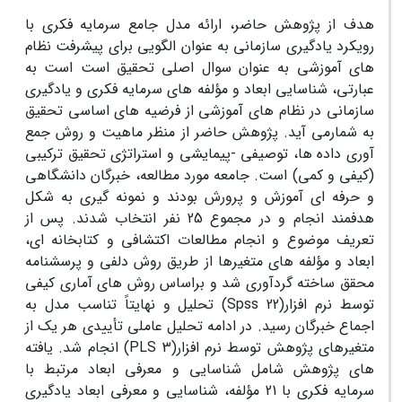
هدف از پژوهش حاضر، ارائه مدل جامع سرمایه فکری با
رویکرد یادگیری سازمانی به عنوان الگویی برای پیشرفت نظام
های آموزشی به عنوان سوال اصلی تحقیق است است به
عبارتی، شناسایی ابعاد و مؤلفه های سرمایه فکری و یادگیری
سازمانی در نظام های آموزشی از فرضیه های اساسی تحقیق
به شمارمی آید. پژوهش حاضر از منظر ماهیت و روش جمع
آوری داده ها، توصیفی -پیمایشی و استراتژی تحقیق ترکیبی
(کیفی و کمی) است. جامعه مورد مطالعه، خبرگان دانشگاهی
و حرفه ای آموزش و پرورش بودند و نمونه گیری به شکل
هدفمند انجام و در مجموع 25 نفر انتخاب شدند. پس از
تعریف موضوع و انجام مطالعات اکتشافی و کتابخانه ای،
ابعاد و مؤلفه های متغیرها از طریق روش دلفی و پرسشنامه
محقق ساخته گردآوری شد و براساس روش های آماری کیفی
توسط نرم افزار(Spss 22) تحلیل و نهایتاً تناسب مدل به
اجماع خبرگان رسید. در ادامه تحلیل عاملی تأییدی هر یک از
متغیرهای پژوهش توسط نرم افزار(PLS 3) انجام شد. یافته
های پژوهش شامل شناسایی و معرفی ابعاد مرتبط با
سرمایه فکری با 21 مؤلفه، شناسایی و معرفی ابعاد یادگیری