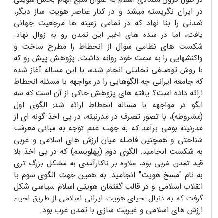
در ایران نگریسته میشد و در کنار عناصر هویت ساز دیگر،
تمدنی را بنا نهاد که در تمامی زمینه ها مرجعیت جهانی
یافت، اما در سده های اخیر این تمدن رو به زوال نهاد.
شکست های نظامی سوال از انحطاط را مطرح ساخت و
واکنشهایی را به سمت خود روانه داشت. پژوهش پیش رو که
با روش توصیفی تحلیلی انجام شده، با این مساله آغاز شده
که جامعه ایرانی چه الگوهایی را در مواجهه با مسئله انحطاط
ارائه داده است؟ یافته های پژوهش حاکی از آن است که سه
الگو در مواجهه با مساله انحطاط ارائه شد: الگوی اول
(مشروطه)، با تصور تصرف در مدرنیته، در پی اخذ گونه ای از
مدرنیته بومی برآمد که به جهت عدم توجه به مبانی معرفت
شناختی و همچنین فاصله میان ارزش های اسلامی و غربی
به شکست انجامید. الگوی دوم (پهلویسم) که در پی اخذ بلا
قید تمدن غربی بود، علاوه بر ناکارآمدی به مشکل بزرگ تری
به نام "مسخ هویت" انجامید. به همین جهت الگوی سوم با
انقلاب اسلامی و در قالب گفتمان هویتی اسلام سیاسی شکل
گرفت که به دنبال احیای هویت ایرانی اسلامی از طریق احیاء
ارزش های اسلامی و غیریت سازی با تمدن غرب بود.