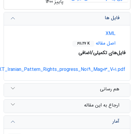
پاییز 1400
فایل ها
XML
اصل مقاله
611.27 K
فایل‌های تکمیلی/اضافی
T_Iranian_Pattern_Rights_progress_No19_Mag03_V01.pdf
هم رسانی
ارجاع به این مقاله
آمار