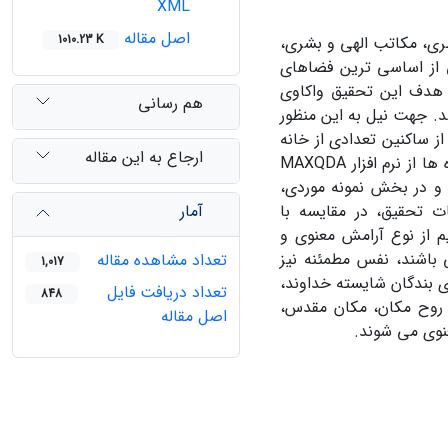
XML
اصل مقاله
1010.23 K
ری، مکاتب الهی و بشری،
کی از اساسی ترین فضاهای
 هدف این تحقیق واکاوی
هم رسانی
د. جهت نیل به این منظور
از ساکنین تعدادی از خانه
ارجاع به این مقاله
های اواخر قاجار شهر ارومیه انجام گرفته و برای ارزیابی نهایی و تجزیه تحلیل داده ها از نرم افزار MAXQDA
و در بخش نمونه موردی،
آمار
ت تحقیق، در مقایسه با
م از نوع آرامش معنوی و
 باشند، نفس مطمئنه نیز
تعداد مشاهده مقاله
1,017
ی بندگان شایسته خداوند،
تعداد دریافت فایل
848
ه روح مکان، مکان مقدس،
اصل مقاله
نوی می شوند.