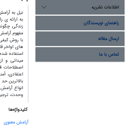
اطلاعات نشریه
نیل به آرام
به ارائه ی ر
راهنمای نویسندگان
زندگی چگونه
مفهوم آرامش 
ارسال مقاله
با روش کیفی 
استفاده شده
تماس با ما
میدانی و از
اصطلاحات قر
اعتقادی، أم
بالاترین حد 
انواع آرامش
وحدت، ترجیح
کلیدواژه‌ها
آرامش معنوی