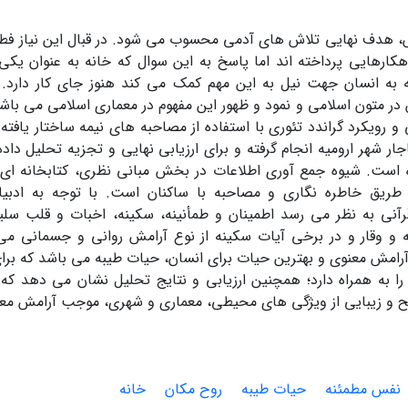
ش، هدف نهایی تلاش های آدمی محسوب می شود. در قبال این نیاز فط
اهکارهایی پرداخته اند اما پاسخ به این سوال که خانه به عنوان ی
 به انسان جهت نیل به این مهم کمک می کند هنوز جای کار دارد.
در متون اسلامی و نمود و ظهور این مفهوم در معماری اسلامی می باش
و رویکرد گراندد تئوری با استفاده از مصاحبه های نیمه ساختار یافته 
 است. شیوه جمع آوری اطلاعات در بخش مبانی نظری، کتابخانه ای 
 طریق خاطره نگاری و مصاحبه با ساکنان است. با توجه به ادبیا
آنی به نظر می رسد اطمینان و طمأنینه، سکینه، اخبات و قلب سلی
نه و وقار و در برخی آیات سکینه از نوع آرامش روانی و جسمانی می
آرامش معنوی و بهترین حیات برای انسان، حیات طیبه می باشد که برا
 را به همراه دارد؛ همچنین ارزیابی و نتایج تحلیل نشان می دهد ک
 و زیبایی از ویژگی های محیطی، معماری و شهری، موجب آرامش مع
نفس مطمئنه
حیات طیبه
روح مکان
خانه