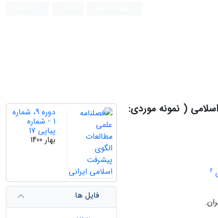
ورود به سامانه
ثبت نام
English
لامی ( نمونه موردی:
دوره 9، شماره
1 - شماره
پیاپی 17
بهار 1400
2
ی
فایل ها
ان.