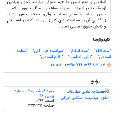
اسلامی و عدم تبیین مفاهیم حقوقی نیازمند تحول بنیادین
ازجمله تغییر ادبیات، تعریف مفاهیم از منظر حقوق اسلامی،
تبیین ارتباط با سایر اسناد حقوقی، حذف بخش تدابیر
(واگذاری آن به سیاست های کلی) و ... با تکیه بر فقه نظام
و دانش حقوق اساسی است
کلیدواژه‌ها
"سند الگو"
"سند انتظار"
"سیاست های کلی"
"دولت
اسلامی"
"قانون اساسی"
"نظام اسلامی"
20.1001.1.23295599.1399.8.2.11.3
مراجع
دوره 8، شماره 2 - شماره
پیاپی 16
اسفند 1399
صفحه
372-391