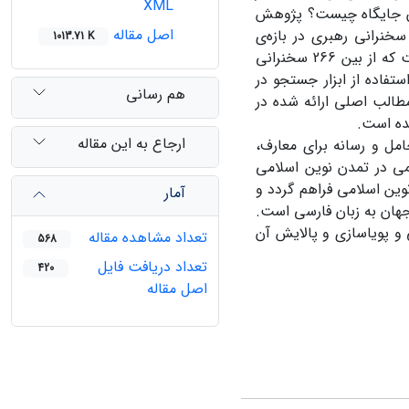
XML
 آن جایگاه چیست؟ پژوهش
اصل مقاله
خنرانی رهبری در بازه‌ی
1013.71 K
زمانی1370 تا 1398 در مناسبت‌ها و در جمع افراد گوناگون درباره‌ی زبان فارسی است که از بین 266 سخنرانی
تفاده از ابزار جستجو در
هم رسانی
طالب اصلی ارائه شده در
ده است.
ارجاع به این مقاله
مل و رسانه براى معارف،
می در تمدن نوین اسلامی
نوین اسلامی فراهم گردد و
آمار
 جهان به زبان فارسی است.
‌ و پویاسازی و پالایش آن
تعداد مشاهده مقاله
568
تعداد دریافت فایل
420
اصل مقاله