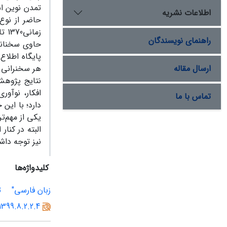
تمدن نوین ا
اطلاعات نشریه
حاضر از نوع
راهنمای نویسندگان
حاوی سخنانی 
پایگاه اطلاع
ارسال مقاله
هر سخنرانی ا
نتایج پژوهش
افکار، نوآو
تماس با ما
دارد؛ با این
یکی از مهم‌ت
البته در کنا
نیز توجه دا
کلیدواژه‌ها
زبان فارسی"
ت
1399.8.2.2.4