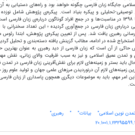
سلامی جایگاه زبان فارسی چگونه خواهد بود و راه‌های دستیابی به
 توصیفی-تحلیلی و پیکره بنیاد است. پیکره‌ی پژوهش شامل نوزده س
درباره‌ی زبان فارسی در جمع‌آوری گردیده ؛ این تعداد سخنرانی با اس
‌رسانی رهبری یافت شد. پس از تعیین پیکره‌ی پژوهش، ابتدا رئوس م
ستخراج شده در ادامه، مطالب گزینش یافته دسته‌بندی و تحلیل گردی
 حاکی از آن است که زبان فارسى از دید رهبری به عنوان بهترین حا
رى و تمدن عمیق اسلامى و نیز به سبب ظرفیت والای زبانی، نقش مه
 حال باید بستر و زمینه‌های لازم برای نقش‌آفرینی زبان فارسی در تمدن 
رین زمینه‌های لازم آن درنوردیدن مرزهای علمی جهان و تولید علوم روز
ر این امر مهم، باید به موضوعات دیگری همچون پاسداری‌ از زبان‌ فارسی
شت.
مدن نوین اسلامی"
بیانات"
"
رهبری"
20.1001.1.23295599.