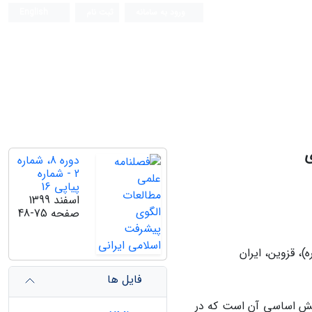
ورود به سامانه
ثبت نام
English
ی
دوره 8، شماره
2 - شماره
پیاپی 16
اسفند 1399
صفحه
48-75
)، قزوین، ایران
فایل ها
 پرسش اساسی آن است که در