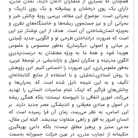
همچنان که بسیاری از متفکران اذعان دارند، تمدن مدرن،
دارای یک روی درخشان و پیشرفته و یک روی تاریک و
بحرانی است. موضوع این مقاله، بررسی رویة چالش خیز و
بحرانی آن و نیز جستجوی ریشه‌ها و خاستگاه‌های نظری و
به‌ویژه انسان‌شناختی آن است. هدف از این نوشتار نیز این
است که ضرورتِ درانداختن طرحی نو و الگویی جدید (مبتنی
بر مبانی و اصولی دیگرسان)، به‌طور محسوس و ملموس
هویدا شود و همة ما به‌ ویژه معتقدان به دربست‌پذیریِ
الگوی مدرنیته و منکران تحول و بازاندیشی در توسعة غربی،
به‌طور ملموس‌تری، این ضرورت را احساس کنیم. این پژوهش
با روش اسنادی‌ـ‌تحلیلی و با استفاده از منابع کتابخانه‌ای
تألیف و به این نتیجه نایل شده است که: بحران‌ها و
چالش‌های فراگیر که اینک تمام مناسبات انسانی را تهدید
می‌کند، اموری اتفاقی یا ناپیوسته نیستند؛ بلکه همگی ریشه
در اصول و مبادی معرفتی و اندیشگی عصر جدید دارند. بر
این اساس، به نظر می‌رسد، زمان آن فرا رسیده است که
انسانِ امروز به افق و راهی متفاوت بیندیشد. البته این مقال،
مدعیِ ستیز و پرهیز مطلق نیست؛ بلکه داعیِ بهره‌گیری
حکیمانه از تجارب مدرن، در عین حرکت جسورانه به‌سمت