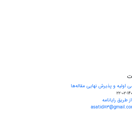
ات
 اولیه و پذیرش نهایی مقاله‌ها
1401-02
ز طریق رایانامه
asatid83@gmail.com