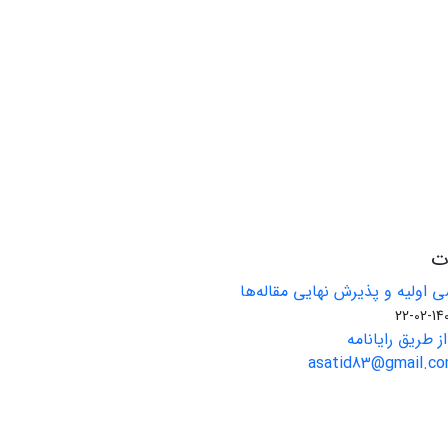
ات
 اولیه و پذیرش نهایی مقاله‌ها
1401-02
ز طریق رایانامه
asatid83@gmail.com