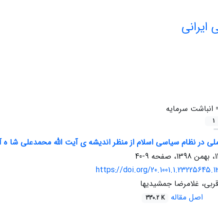
 ایرانی
=
انباشت سرمایه
1
لی در نظام سیاسی اسلام از منظر اندیشه ی آیت الله محمدعلی شا ه آب
9-40
https://doi.org/20.1001.1.23225645.1
بی، غلامرضا جمشیدیها
اصل مقاله
330.2 K